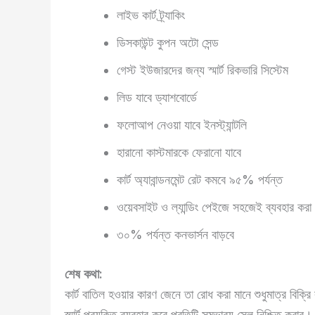
লাইভ কার্ট ট্র্যাকিং
ডিসকাউন্ট কুপন অটো সেন্ড
গেস্ট ইউজারদের জন্য স্মার্ট রিকভারি সিস্টেম
লিড যাবে ড্যাশবোর্ডে
ফলোআপ নেওয়া যাবে ইনস্ট্যান্টলি
হারানো কাস্টমারকে ফেরানো যাবে
কার্ট অ্যাবান্ডনমেন্ট রেট কমবে ৯৫% পর্যন্ত
ওয়েবসাইট ও ল্যান্ডিং পেইজে সহজেই ব্যবহার করা
৩০% পর্যন্ত কনভার্সন বাড়বে
শেষ কথা:
কার্ট বাতিল হওয়ার কারণ জেনে তা রোধ করা মানে শুধুমাত্র বিক্
স্মার্ট প্রযুক্তি ব্যবহার করে প্রতিটি সম্ভাব্য সেল নিশ্চি